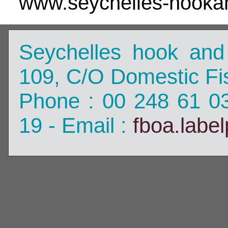
www.seychelles-hookan
Seychelles hook and
109, C/O Domestic Fis
Phone : 00 248 61 0
19 - Email :
fboa.labe