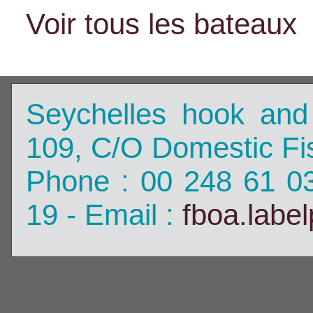
Voir tous les bateaux
Seychelles hook and
109, C/O Domestic Fis
Phone : 00 248 61 0
19 - Email :
fboa.labe