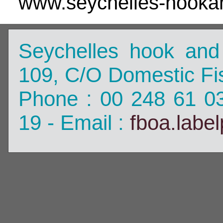
www.seychelles-hookan
Seychelles hook and
109, C/O Domestic Fis
Phone : 00 248 61 0
19 - Email :
fboa.labe